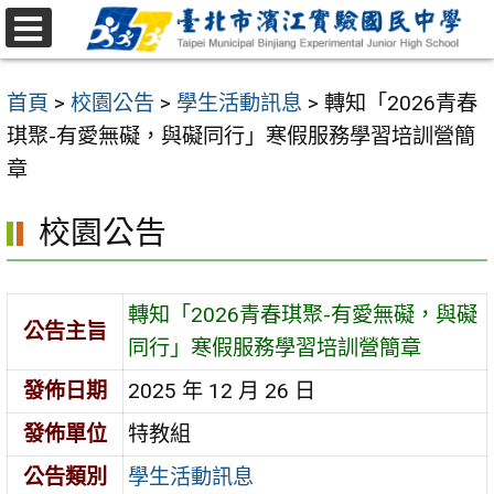
跳
至
選
主
單
首頁
>
校園公告
>
學生活動訊息
>
轉知「2026青春
要
琪聚-有愛無礙，與礙同行」寒假服務學習培訓營簡
內
章
容
區
校園公告
轉知「2026青春琪聚-有愛無礙，與礙
公告主旨
同行」寒假服務學習培訓營簡章
發佈日期
2025 年 12 月 26 日
發佈單位
特教組
公告類別
學生活動訊息