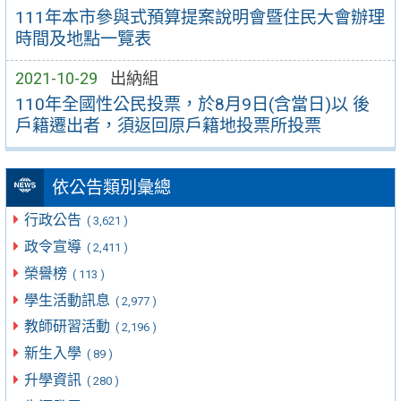
111年本市參與式預算提案說明會暨住民大會辦理
時間及地點一覽表
2021-10-29
出納組
110年全國性公民投票，於8月9日(含當日)以 後
戶籍遷出者，須返回原戶籍地投票所投票
依公告類別彙總
行政公告
( 3,621 )
政令宣導
( 2,411 )
榮譽榜
( 113 )
學生活動訊息
( 2,977 )
教師研習活動
( 2,196 )
新生入學
( 89 )
升學資訊
( 280 )