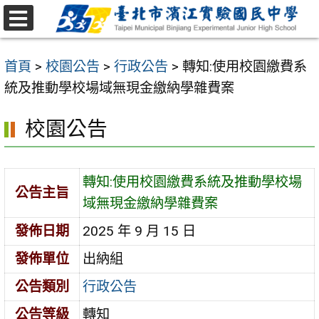
跳
至
選
主
單
首頁
>
校園公告
>
行政公告
>
轉知:使用校園繳費系
要
統及推動學校場域無現金繳納學雜費案
內
容
校園公告
區
轉知:使用校園繳費系統及推動學校場
公告主旨
域無現金繳納學雜費案
發佈日期
2025 年 9 月 15 日
發佈單位
出納組
公告類別
行政公告
公告等級
轉知