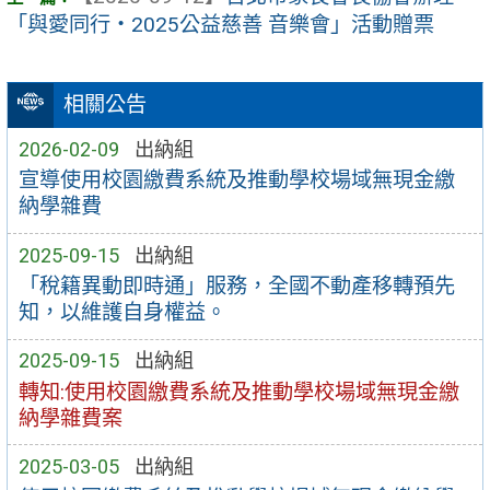
「與愛同行・2025公益慈善 音樂會」活動贈票
相關公告
2026-02-09
出納組
宣導使用校園繳費系統及推動學校場域無現金繳
納學雜費
2025-09-15
出納組
「稅籍異動即時通」服務，全國不動產移轉預先
知，以維護自身權益。
2025-09-15
出納組
轉知:使用校園繳費系統及推動學校場域無現金繳
納學雜費案
2025-03-05
出納組