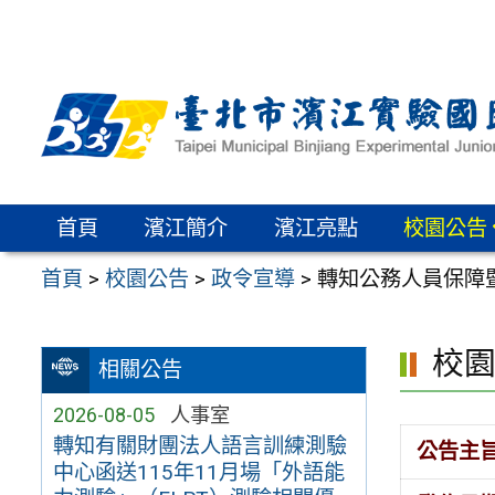
跳
至
主
要
內
容
區
首頁
濱江簡介
濱江亮點
校園公告
首頁
>
校園公告
>
政令宣導
>
轉知公務人員保障
校
相關公告
2026-08-05
人事室
轉知有關財團法人語言訓練測驗
公告主
中心函送115年11月場「外語能