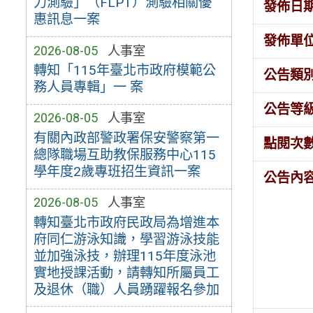
力測驗」（FLPT）測驗相關優
發佈日
惠訊息一案
發佈單
2026-08-05
人事室
轉知「115年臺北市政府模範公
公告類
務人員專輯」一 案
公告等
2026-08-05
人事室
有關內政部警政署保安警察第一
點閱次
總隊職場互助教保服務中心115
學年度2歲專班招生資訊一案
公告內
2026-08-05
人事室
轉知臺北市政府民政局為增進本
府同仁游泳知識，學習游泳技能
並加強泳技，辦理115年度泳池
實地授課活動，請轉知所屬員工
及退休（職）人員踴躍報名參加