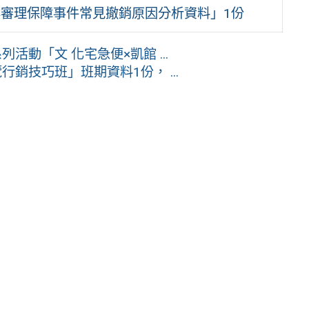
年審理保障事件常見撤銷原因分析資料」1份
活動「文 化宅急便×凱館 ...
銷技巧班」班期資料1份， ...