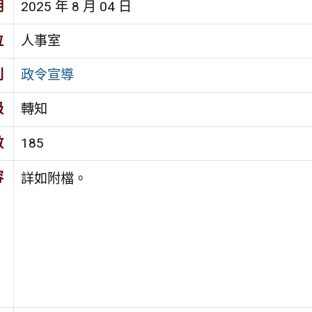
期
2025 年 8 月 04 日
位
人事室
別
政令宣導
級
轉知
數
185
容
詳如附檔。