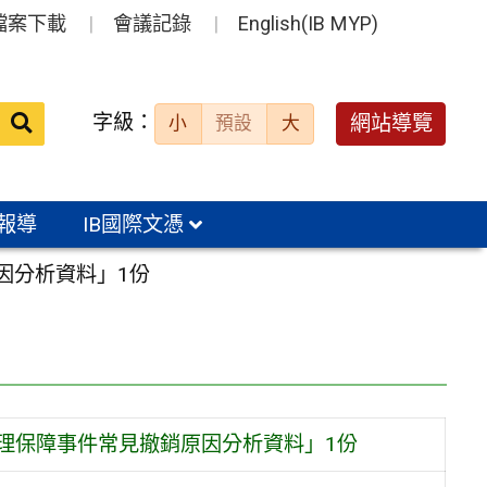
檔案下載
會議記錄
English(IB MYP)
送出
字級：
網站導覽
小
預設
大
搜
尋：
報導
IB國際文憑
因分析資料」1份
審理保障事件常見撤銷原因分析資料」1份