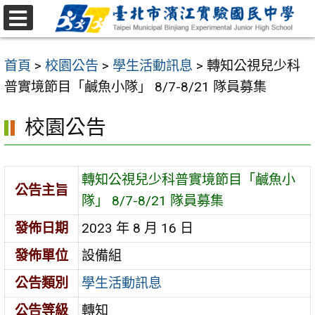
跳
至
選
主
單
首頁
>
校園公告
>
學生活動訊息
>
轉知公視兒少科
要
普實境節目「鹹魚小隊」 8/7-8/21 隊員募集
內
容
校園公告
區
轉知公視兒少科普實境節目「鹹魚小
公告主旨
隊」 8/7-8/21 隊員募集
發佈日期
2023 年 8 月 16 日
發佈單位
設備組
公告類別
學生活動訊息
公告等級
轉知