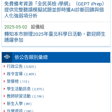
免費備考資源「全民英檢 i學網」（GEPT iPrep）
提供完整聽讀模擬試題並即時獲AI診斷回饋與個
人化強弱項分析
2025-05-02
設備組
轉知本市辦理2025年臺北科學日活動，歡迎師生
踴躍參加
依公告類別彙總
行政公告
( 3,620 )
政令宣導
( 2,409 )
榮譽榜
( 113 )
學生活動訊息
( 2,975 )
教師研習活動
( 2,196 )
新生入學
( 89 )
升學資訊
( 280 )