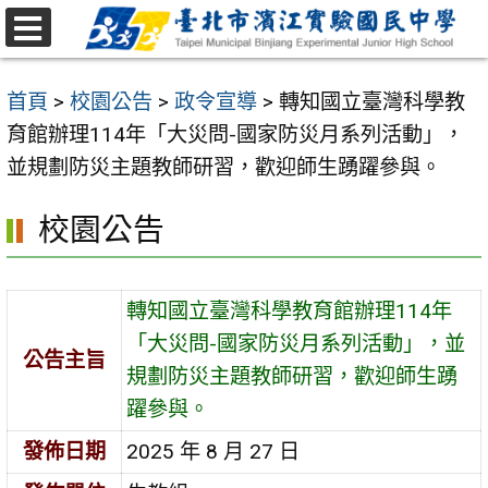
跳
至
選
主
單
首頁
>
校園公告
>
政令宣導
>
轉知國立臺灣科學教
要
育館辦理114年「大災問-國家防災月系列活動」，
內
並規劃防災主題教師研習，歡迎師生踴躍參與。
容
區
校園公告
轉知國立臺灣科學教育館辦理114年
「大災問-國家防災月系列活動」，並
公告主旨
規劃防災主題教師研習，歡迎師生踴
躍參與。
發佈日期
2025 年 8 月 27 日