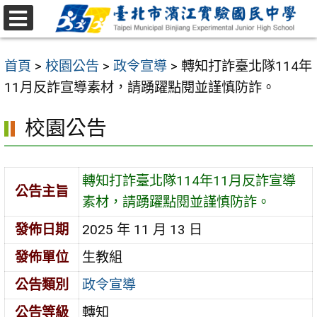
跳
至
選
主
單
首頁
>
校園公告
>
政令宣導
>
轉知打詐臺北隊114年
要
11月反詐宣導素材，請踴躍點閱並謹慎防詐。
內
容
校園公告
區
轉知打詐臺北隊114年11月反詐宣導
公告主旨
素材，請踴躍點閱並謹慎防詐。
發佈日期
2025 年 11 月 13 日
發佈單位
生教組
公告類別
政令宣導
公告等級
轉知