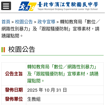
跳
至
選
主
單
首頁
>
校園公告
>
政令宣導
>
轉知教育局「數位／
要
網路性別暴力」及「跟蹤騷擾防制」宣導素材，請
內
踴躍點閱。
容
區
校園公告
轉知教育局「數位／網路性別暴力」
公告主旨
及「跟蹤騷擾防制」宣導素材，請踴
躍點閱。
發佈日期
2025 年 10 月 31 日
發佈單位
生教組