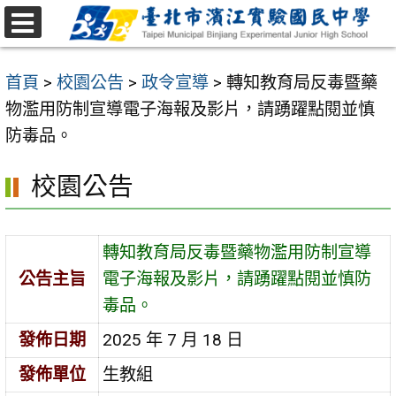
跳
至
選
主
單
首頁
>
校園公告
>
政令宣導
>
轉知教育局反毒暨藥
要
物濫用防制宣導電子海報及影片，請踴躍點閱並慎
內
防毒品。
容
區
校園公告
轉知教育局反毒暨藥物濫用防制宣導
公告主旨
電子海報及影片，請踴躍點閱並慎防
毒品。
發佈日期
2025 年 7 月 18 日
發佈單位
生教組