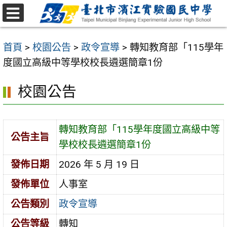
跳
至
選
主
單
首頁
>
校園公告
>
政令宣導
>
轉知教育部「115學年
要
度國立高級中等學校校長遴選簡章1份
內
容
校園公告
區
轉知教育部「115學年度國立高級中等
公告主旨
學校校長遴選簡章1份
發佈日期
2026 年 5 月 19 日
發佈單位
人事室
公告類別
政令宣導
公告等級
轉知