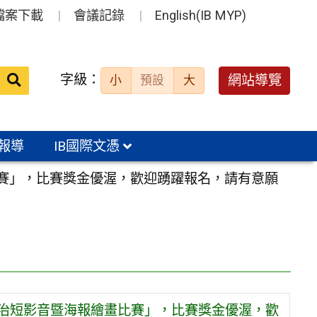
檔案下載
會議記錄
English(IB MYP)
送出
字級：
網站導覽
小
預設
大
搜
尋：
報導
IB國際文憑
比賽」，比賽獎金優渥，歡迎踴躍報名，請有意願
防治短影音暨海報繪畫比賽」，比賽獎金優渥，歡