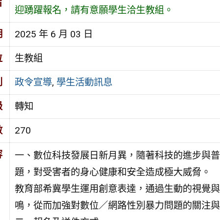
旨
迎踴躍報名，請有意願學生洽生教組。
期
2025 年 6 月 03 日
位
生教組
別
政令宣導
,
學生活動訊息
級
轉知
數
270
容
一、數位科技發展日新月異，隨著科技的進步與普
題，對受害者的身心健康和安全造成極大威脅。
教育部希冀學生運用創意表達，通過生動的視覺與
鳴，從而加強對數位／網路性別暴力問題的關注與