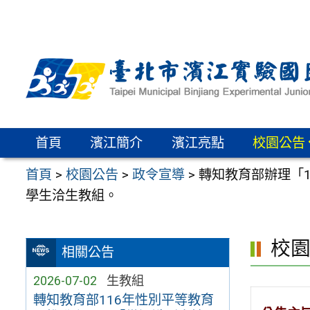
跳
至
主
要
內
容
區
首頁
濱江簡介
濱江亮點
校園公告
首頁
>
校園公告
>
政令宣導
>
轉知教育部辦理「
學生洽生教組。
校
相關公告
2026-07-02
生教組
轉知教育部116年性別平等教育