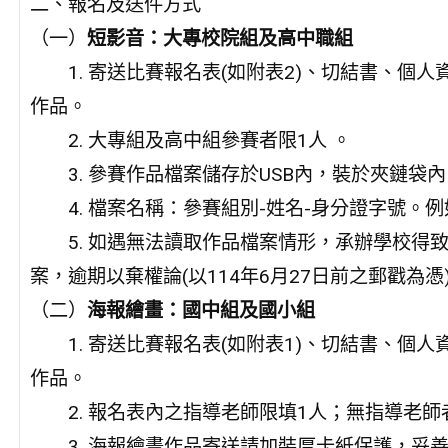
二、報名及送件方式
（一）
短影音：大專校院組及高中職組
1. 寄送比賽報名表(如附表2)、切結書、個
作品。
2. 大專組及高中組參賽者限1人 。
3. 參賽作品檔案儲存於USB內，裝於夾鏈袋內
4. 檔案名稱：參賽組別-姓名-身分證字號。例如：
5. 如遇無法讀取作品檔案情形，承辦學校得
案，逾期以棄權論(以114年6月27日前之郵戳為憑
（二）
海報繪畫：國中組及國小組
1. 寄送比賽報名表(如附表1)、切結書、個
作品。
2. 報名表內之指導老師限填1人；無指導老師
3. 海報繪畫作品寄送請加裝厚卡紙保護，妥