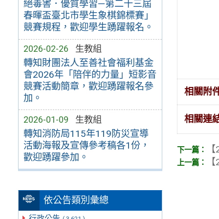
絕毒害．優質學習—第二十三屆
春暉盃臺北市學生象棋錦標賽」
競賽規程，歡迎學生踴躍報名。
2026-02-26
生教組
轉知財團法人至善社會福利基金
會2026年「陪伴的力量」短影音
競賽活動簡章，歡迎踴躍報名參
相關附
加。
相關連
2026-01-09
生教組
轉知消防局115年119防災宣導
活動海報及宣傳參考稿各1份，
【2
歡迎踴躍參加。
【2
依公告類別彙總
行政公告
( 3,621 )