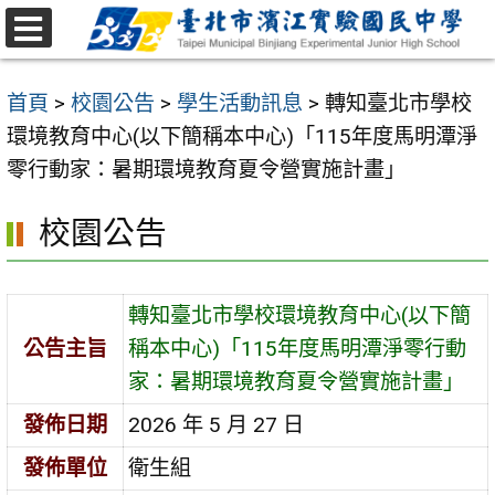
跳
至
選
主
單
首頁
>
校園公告
>
學生活動訊息
>
轉知臺北市學校
要
環境教育中心(以下簡稱本中心)「115年度馬明潭淨
內
零行動家：暑期環境教育夏令營實施計畫」
容
區
校園公告
轉知臺北市學校環境教育中心(以下簡
公告主旨
稱本中心)「115年度馬明潭淨零行動
家：暑期環境教育夏令營實施計畫」
發佈日期
2026 年 5 月 27 日
發佈單位
衛生組