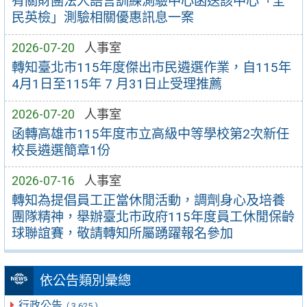
有關財團法人語言訓練測驗中心函送該中心「全
民英檢」測驗相關優惠訊息一案
2026-07-20
人事室
轉知臺北市115年度傑出市民遴選作業，自115年
4月1日至115年 7 月31日止受理推薦
2026-07-20
人事室
函轉高雄市115年度市立高級中等學校第2次新任
校長遴選簡章1份
2026-07-16
人事室
轉知為提倡員工正當休閒活動，調劑身心及培養
團隊精神，舉辦臺北市政府115年度員工休閒保齡
球聯誼賽，敬請轉知所屬踴躍報名參加
依公告類別彙總
行政公告
( 3,625 )