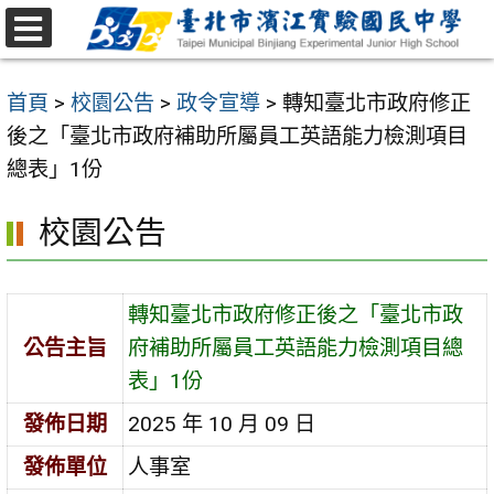
跳
至
選
主
單
首頁
>
校園公告
>
政令宣導
>
轉知臺北市政府修正
要
後之「臺北市政府補助所屬員工英語能力檢測項目
內
總表」1份
容
區
校園公告
轉知臺北市政府修正後之「臺北市政
公告主旨
府補助所屬員工英語能力檢測項目總
表」1份
發佈日期
2025 年 10 月 09 日
發佈單位
人事室