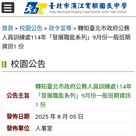
跳
至
選
主
單
首頁
>
校園公告
>
政令宣導
>
轉知臺北市政府公務
要
人員訓練處114年「發展職能系列」9月份一般班期
內
資訊1 份
容
區
校園公告
轉知臺北市政府公務人員訓練處114年
公告主旨
「發展職能系列」9月份一般班期資訊
1 份
發佈日期
2025 年 8 月 05 日
發佈單位
人事室