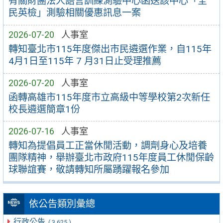
有關財團法人語言訓練測驗中心函送該中心「全
民英檢」測驗相關優惠訊息一案
2026-07-20
人事室
轉知臺北市115年度傑出市民遴選作業，自115年
4月1日至115年 7 月31日止受理推薦
2026-07-20
人事室
函轉高雄市115年度市立高級中等學校第2次新任
校長遴選簡章1份
2026-07-16
人事室
轉知為提倡員工正當休閒活動，調劑身心及培養
團隊精神，舉辦臺北市政府115年度員工休閒保齡
球聯誼賽，敬請轉知所屬踴躍報名參加
依公告類別彙總
行政公告
( 3,625 )