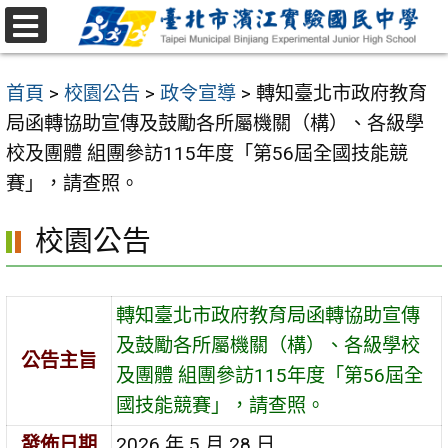
跳
至
選
主
單
首頁
>
校園公告
>
政令宣導
>
轉知臺北市政府教育
要
局函轉協助宣傳及鼓勵各所屬機關（構）、各級學
內
校及團體 組團參訪115年度「第56屆全國技能競
容
賽」，請查照。
區
校園公告
轉知臺北市政府教育局函轉協助宣傳
及鼓勵各所屬機關（構）、各級學校
公告主旨
及團體 組團參訪115年度「第56屆全
國技能競賽」，請查照。
發佈日期
2026 年 5 月 28 日