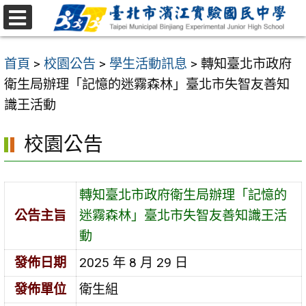
跳
至
選
主
單
首頁
>
校園公告
>
學生活動訊息
>
轉知臺北市政府
要
衛生局辦理「記憶的迷霧森林」臺北市失智友善知
內
識王活動
容
區
校園公告
轉知臺北市政府衛生局辦理「記憶的
公告主旨
迷霧森林」臺北市失智友善知識王活
動
發佈日期
2025 年 8 月 29 日
發佈單位
衛生組