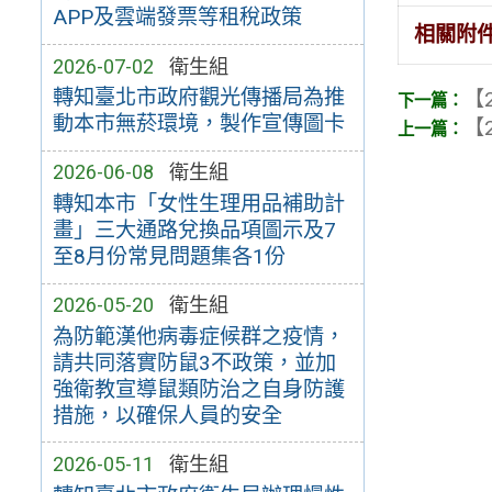
APP及雲端發票等租稅政策
相關附
2026-07-02
衛生組
轉知臺北市政府觀光傳播局為推
【2
動本市無菸環境，製作宣傳圖卡
【2
2026-06-08
衛生組
轉知本市「女性生理用品補助計
畫」三大通路兌換品項圖示及7
至8月份常見問題集各1份
2026-05-20
衛生組
為防範漢他病毒症候群之疫情，
請共同落實防鼠3不政策，並加
強衛教宣導鼠類防治之自身防護
措施，以確保人員的安全
2026-05-11
衛生組