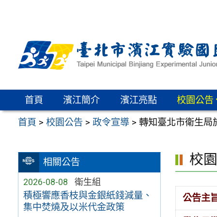
跳
至
主
要
內
容
區
首頁
濱江簡介
濱江亮點
校園公告
首頁
>
校園公告
>
政令宣導
>
轉知臺北市衛生局於
校
相關公告
2026-08-08
衛生組
積極響應香枝與金銀紙錢減量、
公告主
集中焚燒及以米代金政策