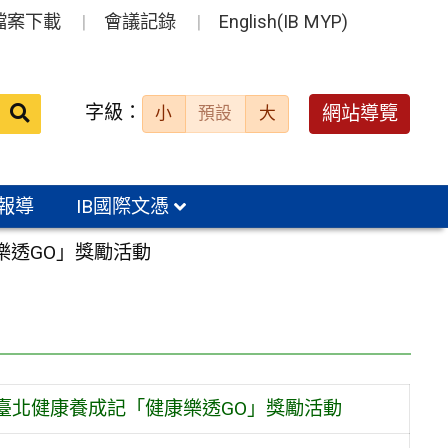
檔案下載
會議記錄
English(IB MYP)
送出
字級：
網站導覽
小
預設
大
搜
尋：
報導
IB國際文憑
樂透GO」獎勵活動
理臺北健康養成記「健康樂透GO」獎勵活動