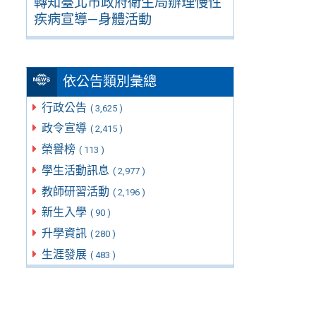
轉知臺北市政府衛生局辦理慢性
疾病宣導—身體活動
依公告類別彙總
行政公告
( 3,625 )
政令宣導
( 2,415 )
榮譽榜
( 113 )
學生活動訊息
( 2,977 )
教師研習活動
( 2,196 )
新生入學
( 90 )
升學資訊
( 280 )
生涯發展
( 483 )