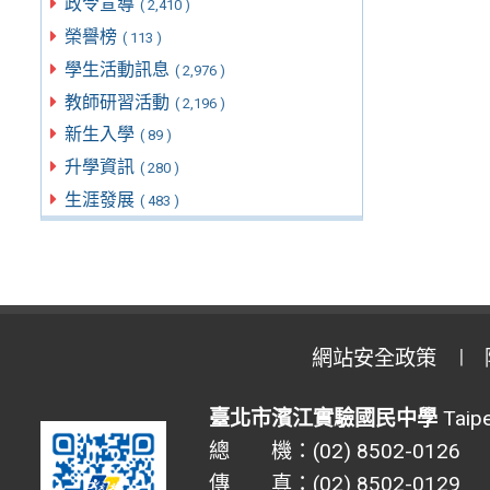
政令宣導
( 2,410 )
榮譽榜
( 113 )
學生活動訊息
( 2,976 )
教師研習活動
( 2,196 )
新生入學
( 89 )
升學資訊
( 280 )
生涯發展
( 483 )
網站安全政策
臺北市濱江實驗國民中學
Taipe
總 機：(02) 8502-0126
傳 真：(02) 8502-0129