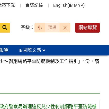
檔案下載
會議記錄
English(IB MYP)
送出
字級：
網站導覽
小
預設
大
搜
尋：
報導
IB國際文憑
兒少性剝削網路平臺防範機制及工作指引」1份，請
市政府警察局辦理違反兒少性剝削網路平臺防範機