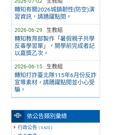
2026-07-02
生教組
轉知有關2026城鎮韌性(防空)演
習資訊，請踴躍點閱。
2026-06-29
生教組
轉知教育部製作「暑假親子共學
反毒學習單」，開學前完成者記
以嘉獎乙次。
2026-06-15
生教組
轉知打詐臺北隊115年6月份反詐
宣導素材，請踴躍點閱並小心受
騙。
依公告類別彙總
行政公告
( 3,620 )