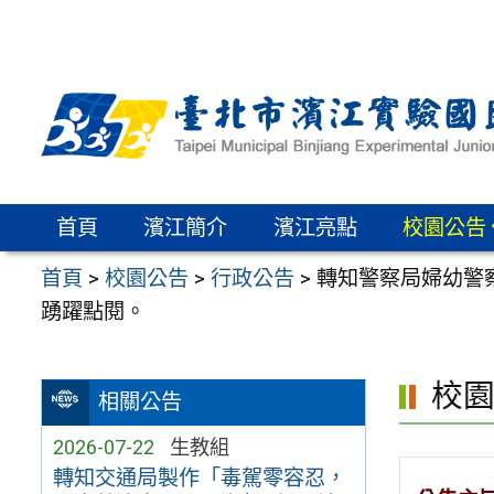
跳
至
主
要
內
容
區
首頁
濱江簡介
濱江亮點
校園公告
首頁
>
校園公告
>
行政公告
>
轉知警察局婦幼警
踴躍點閱。
校
相關公告
2026-07-22
生教組
轉知交通局製作「毒駕零容忍，