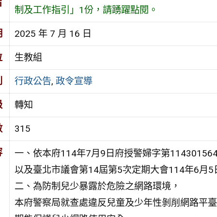
旨
制及工作指引」1份，請踴躍點閱。
期
2025 年 7 月 16 日
位
生教組
別
行政公告
,
政令宣導
級
轉知
數
315
容
一、依本府114年7月9日府授警婦字第11430156
以及臺北市議會第14屆第5次定期大會114年6月
二、為防制兒少暴露於危險之網路環境，
本府警察局就查處違反兒童及少年性剝削網路平臺