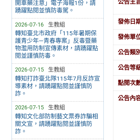
公告主
開車藥注意」電子海報1份，請
踴躍點閱並慎防毒駕。
發佈日
2026-07-16
生教組
轉知臺北市政府「115年暑期保
發佈單
護青少年—青春專案」反毒暨藥
物濫用防制宣傳素材，請踴躍點
公告類
閱並謹慎防毒。
公告等
2026-07-15
生教組
轉知打詐臺北隊115年7月反詐宣
點閱次
導素材，請踴躍點閱並謹慎防
詐。
公告內
2026-07-15
生教組
轉知文化部防制藝文票券詐騙相
關文宣，請踴躍點閱並謹慎防
詐。