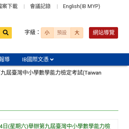
檔案下載
會議記錄
English(IB MYP)
送出
字級：
網站導覽
小
預設
大
搜
尋：
報導
IB國際文憑
九屆臺灣中小學數學能力檢定考試(Taiwan
4日(星期六)舉辦第九屆臺灣中小學數學能力檢