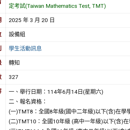
旨
定考試(Taiwan Mathematics Test, TMT)
期
2025 年 3 月 20 日
位
設備組
別
學生活動訊息
級
轉知
數
327
容
一、舉行日期：114年6月14日(星期六)
二、報名資格：
(一)TMT8：全國8年級(國中二年級)以下(含)在學
(二)TMT10：全國10年級 (高中一年級)以下(含)