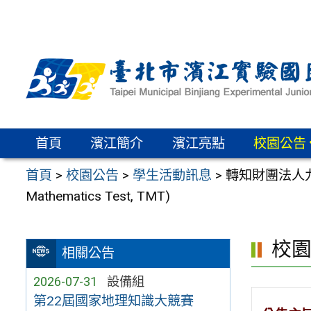
跳
至
主
要
內
容
區
首頁
濱江簡介
濱江亮點
校園公告
首頁
>
校園公告
>
學生活動訊息
>
轉知財團法人九
Mathematics Test, TMT)
校
相關公告
2026-07-31
設備組
第22屆國家地理知識大競賽