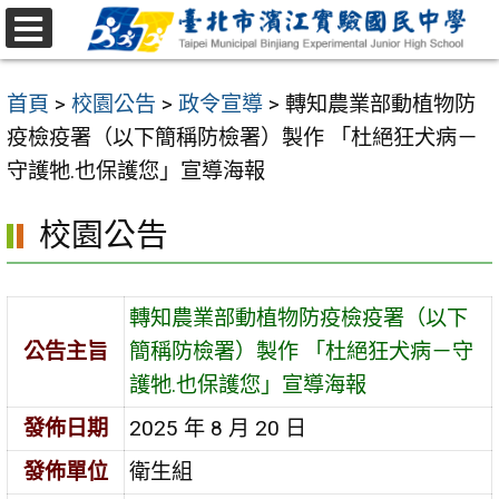
跳
至
選
主
單
首頁
>
校園公告
>
政令宣導
>
轉知農業部動植物防
要
疫檢疫署（以下簡稱防檢署）製作 「杜絕狂犬病－
內
守護牠.也保護您」宣導海報
容
區
校園公告
轉知農業部動植物防疫檢疫署（以下
公告主旨
簡稱防檢署）製作 「杜絕狂犬病－守
護牠.也保護您」宣導海報
發佈日期
2025 年 8 月 20 日
發佈單位
衛生組