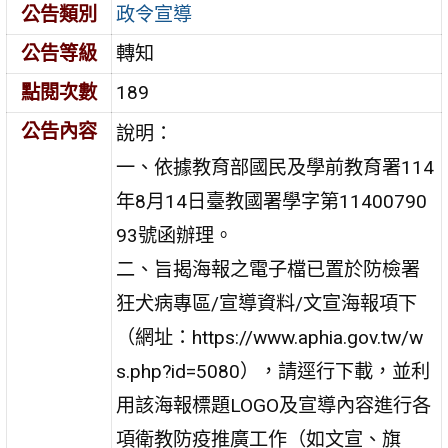
公告類別
政令宣導
公告等級
轉知
點閱次數
189
公告內容
說明：
一、依據教育部國民及學前教育署114
年8月14日臺教國署學字第11400790
93號函辦理。
二、旨揭海報之電子檔已置於防檢署
狂犬病專區/宣導資料/文宣海報項下
（網址：https://www.aphia.gov.tw/w
s.php?id=5080），請逕行下載，並利
用該海報標題LOGO及宣導內容進行各
項衛教防疫推廣工作（如文宣、旗