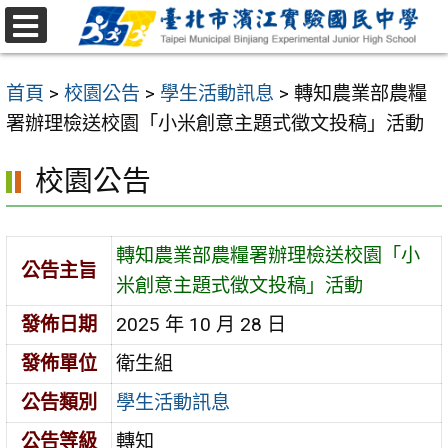
跳
至
選
主
單
首頁
>
校園公告
>
學生活動訊息
>
轉知農業部農糧
要
署辦理檢送校園「小米創意主題式徵文投稿」活動
內
容
校園公告
區
轉知農業部農糧署辦理檢送校園「小
公告主旨
米創意主題式徵文投稿」活動
發佈日期
2025 年 10 月 28 日
發佈單位
衛生組
公告類別
學生活動訊息
公告等級
轉知