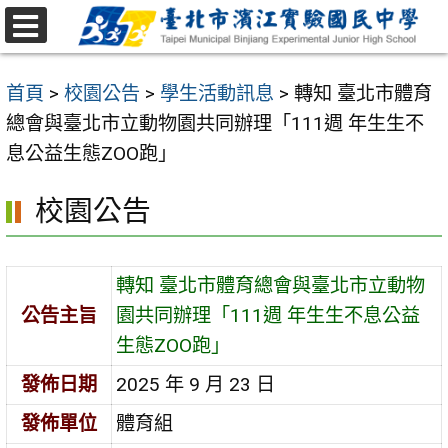
跳
至
選
主
單
首頁
>
校園公告
>
學生活動訊息
>
轉知 臺北市體育
要
總會與臺北市立動物園共同辦理「111週 年生生不
內
息公益生態ZOO跑」
容
區
校園公告
轉知 臺北市體育總會與臺北市立動物
公告主旨
園共同辦理「111週 年生生不息公益
生態ZOO跑」
發佈日期
2025 年 9 月 23 日
發佈單位
體育組