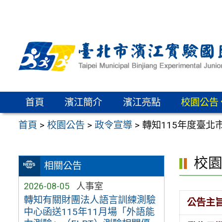
跳
至
主
要
內
容
區
首頁
濱江簡介
濱江亮點
校園公告
首頁
>
校園公告
>
政令宣導
>
轉知115年度臺北
校
相關公告
2026-08-05
人事室
轉知有關財團法人語言訓練測驗
公告主
中心函送115年11月場「外語能