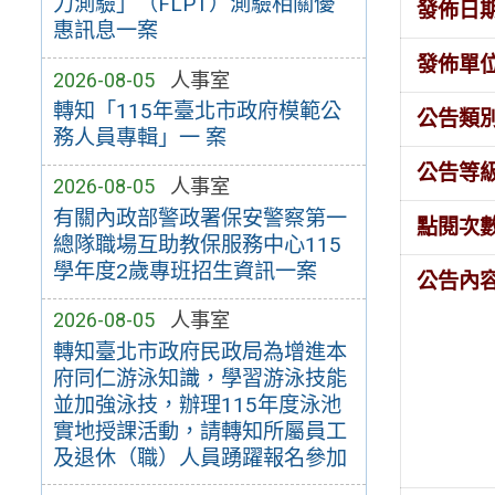
力測驗」（FLPT）測驗相關優
發佈日
惠訊息一案
發佈單
2026-08-05
人事室
轉知「115年臺北市政府模範公
公告類
務人員專輯」一 案
公告等
2026-08-05
人事室
有關內政部警政署保安警察第一
點閱次
總隊職場互助教保服務中心115
學年度2歲專班招生資訊一案
公告內
2026-08-05
人事室
轉知臺北市政府民政局為增進本
府同仁游泳知識，學習游泳技能
並加強泳技，辦理115年度泳池
實地授課活動，請轉知所屬員工
及退休（職）人員踴躍報名參加