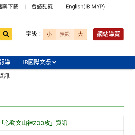
檔案下載
會議記錄
English(IB MYP)
送出
字級：
網站導覽
小
預設
大
搜
尋：
報導
IB國際文憑
資訊
「心動文山神ZOO攻」資訊