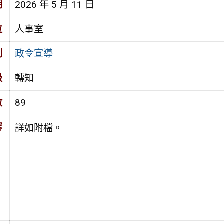
期
2026 年 5 月 11 日
位
人事室
別
政令宣導
級
轉知
數
89
容
詳如附檔。