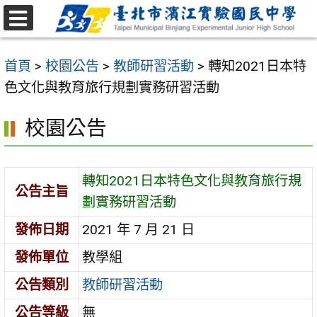
跳
至
選
主
單
首頁
>
校園公告
>
教師研習活動
>
轉知2021日本特
要
色文化與教育旅行規劃實務研習活動
內
容
校園公告
區
轉知2021日本特色文化與教育旅行規
公告主旨
劃實務研習活動
發佈日期
2021 年 7 月 21 日
發佈單位
教學組
公告類別
教師研習活動
公告等級
無