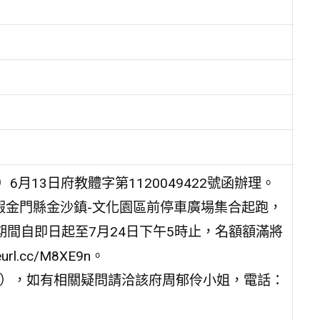
月13日府教體字第1120049422號函辦理。
)假金門縣金沙鎮-文化園區前停車廣場集合起跑，
期間自即日起至7月24日下午5時止，名額額滿將
.cc/M8XE9n。
/7kjxxN），如有相關疑問請洽該府周郁伶小姐，電話：