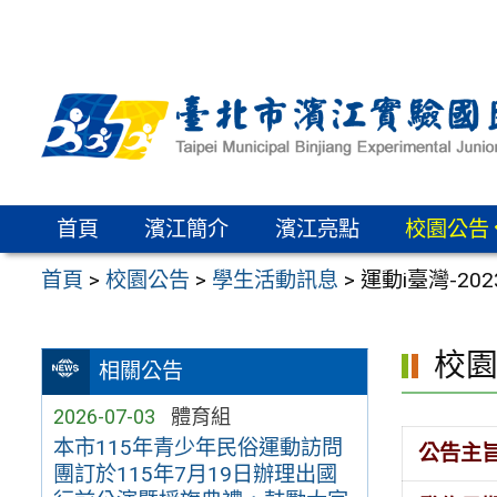
跳
至
主
要
內
容
區
首頁
濱江簡介
濱江亮點
校園公告
首頁
>
校園公告
>
學生活動訊息
>
運動i臺灣-2
校
相關公告
2026-07-03
體育組
本市115年青少年民俗運動訪問
公告主
團訂於115年7月19日辦理出國