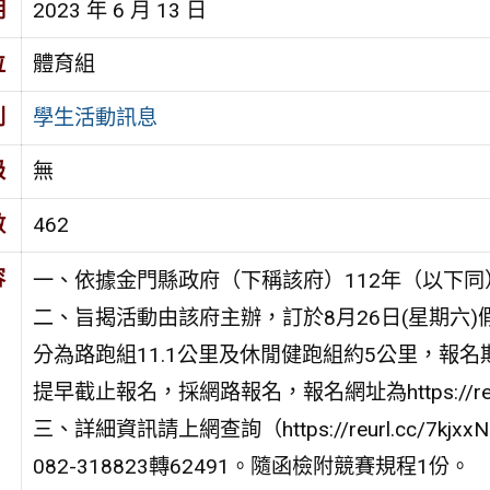
期
2023 年 6 月 13 日
位
體育組
別
學生活動訊息
級
無
數
462
容
一、依據金門縣政府（下稱該府）112年（以下同）6
二、旨揭活動由該府主辦，訂於8月26日(星期六
分為路跑組11.1公里及休閒健跑組約5公里，報名
提早截止報名，採網路報名，報名網址為https://reurl
三、詳細資訊請上網查詢（https://reurl.cc
082-318823轉62491。隨函檢附競賽規程1份。