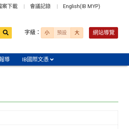
檔案下載
會議記錄
English(IB MYP)
送出
字級：
網站導覽
小
預設
大
搜
尋：
報導
IB國際文憑