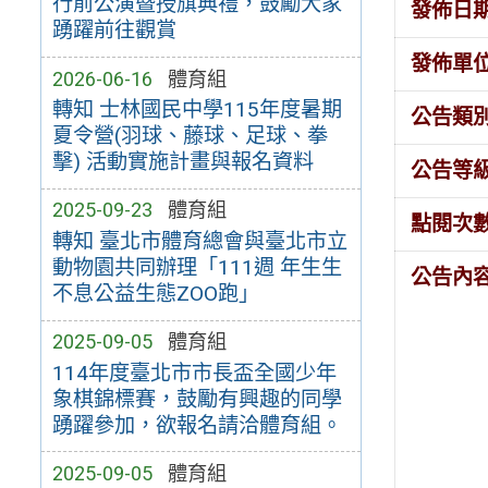
行前公演暨授旗典禮，鼓勵大家
發佈日
踴躍前往觀賞
發佈單
2026-06-16
體育組
轉知 士林國民中學115年度暑期
公告類
夏令營(羽球、藤球、足球、拳
擊) 活動實施計畫與報名資料
公告等
2025-09-23
體育組
點閱次
轉知 臺北市體育總會與臺北市立
動物園共同辦理「111週 年生生
公告內
不息公益生態ZOO跑」
2025-09-05
體育組
114年度臺北市市長盃全國少年
象棋錦標賽，鼓勵有興趣的同學
踴躍參加，欲報名請洽體育組。
2025-09-05
體育組