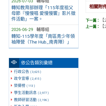
2026-07-03
輔導組
相關附
轉知教育部辦理「115年度祖父
母節『慢慢唱 愛慢慢響』影片徵
件活動」一案。
【2
【2
2026-06-29
輔導組
轉知-115學年度「南區青少年領
袖陣營（The Hub_南青陣）」
依公告類別彙總
行政公告
( 3,625 )
政令宣導
( 2,415 )
榮譽榜
( 113 )
學生活動訊息
( 2,977 )
教師研習活動
( 2,196 )