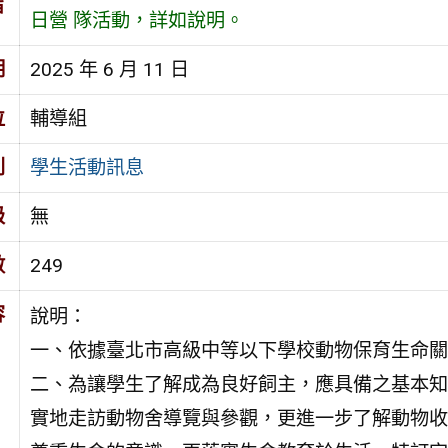
旨
日營 隊活動，詳如說明。
期
2025 年 6 月 11 日
位
輔導組
別
學生活動訊息
級
無
數
249
容
說明：
一、依據臺北市高級中等以下學校動物保育生命關
二、為讓學生了解成為良好飼主，應具備之基本知
實地走訪動物舍導覽與參觀，更進一步了解動物收