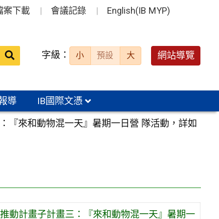
檔案下載
會議記錄
English(IB MYP)
送出
字級：
網站導覽
小
預設
大
搜
尋：
報導
IB國際文憑
三：『來和動物混一天』暑期一日營 隊活動，詳如
懷推動計畫子計畫三：『來和動物混一天』暑期一