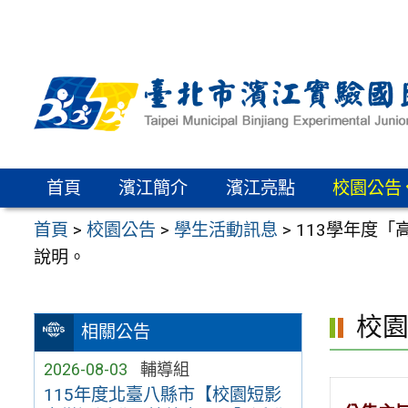
跳
至
主
要
內
容
區
首頁
濱江簡介
濱江亮點
校園公告
首頁
>
校園公告
>
學生活動訊息
>
113學年度
說明。
校
相關公告
2026-08-03
輔導組
115年度北臺八縣市【校園短影