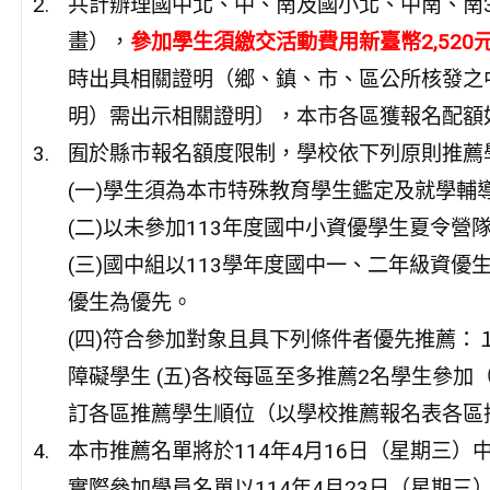
共計辦理國中北、中、南及國小北、中南、南
畫），
參加學生須繳交活動費用新臺幣2,520
時出具相關證明（鄉、鎮、市、區公所核發之
明）需出示相關證明〕，本市各區獲報名配額如
囿於縣市報名額度限制，學校依下列原則推薦
(一)學生須為本市特殊教育學生鑑定及就學輔
(二)以未參加113年度國中小資優學生夏令營
(三)國中組以113學年度國中一、二年級資優
優生為優先。
(四)符合參加對象且具下列條件者優先推薦
障礙學生 (五)各校每區至多推薦2名學生參
訂各區推薦學生順位（以學校推薦報名表各區
本市推薦名單將於114年4月16日（星期三
實際參加學員名單以114年4月23日（星期三）公