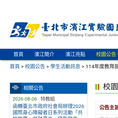
跳
至
主
要
內
容
區
首頁
濱江簡介
濱江亮點
校園公告
首頁
>
校園公告
>
學生活動訊息
>
114年度教育部
校
相關公告
2026-08-06
特教組
函轉臺北市政府社會局辦理2026
公告主
國際身心障礙者日系列活動「共