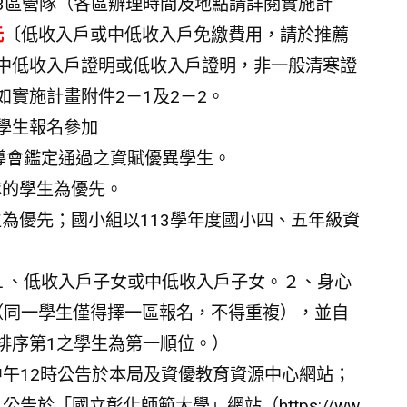
3區營隊（各區辦理時間及地點請詳閱實施計
元
〔低收入戶或中低收入戶免繳費用，請於推薦
中低收入戶證明或低收入戶證明，非一般清寒證
實施計畫附件2－1及2－2。
學生報名參加
導會鑑定通過之資賦優異學生。
隊的學生為優先。
生為優先；國小組以113學年度國小四、五年級資
：１、低收入戶子女或中低收入戶子女。２、身心
加（同一學生僅得擇一區報名，不得重複），並自
排序第1之學生為第一順位。）
）中午12時公告於本局及資優教育資源中心網站；
告於「國立彰化師範大學」網站（https://ww