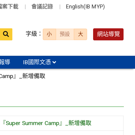
檔案下載
會議記錄
English(IB MYP)
送出
字級：
網站導覽
小
預設
大
搜
尋：
報導
IB國際文憑
 Camp』_新增備取
per Summer Camp』_新增備取