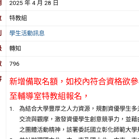
期
2025 年 4 月 28 日
位
特教組
別
學生活動訊息
級
轉知
數
796
容
新增備取名額，如校內符合資格欲參與
至輔導室特教組報名，
為結合大學豐厚之人力資源，規劃資優學生多
交流與觀摩，激發資優學生創意競爭力，並藉
之團體活動精神，該署委託國立彰化師範大學