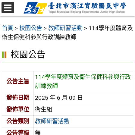
跳
至
選
主
單
首頁
>
校園公告
>
教師研習活動
>
114學年度體育及
要
衛生保健科參與行政訓練教師
內
容
校園公告
區
114學年度體育及衛生保健科參與行政
公告主旨
訓練教師
發佈日期
2025 年 6 月 09 日
發佈單位
衛生組
公告類別
教師研習活動
公告等級
無