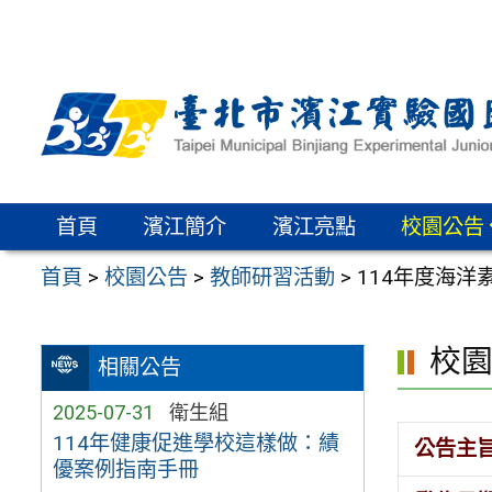
跳
至
主
要
內
容
區
首頁
濱江簡介
濱江亮點
校園公告
首頁
>
校園公告
>
教師研習活動
>
114年度海
校
相關公告
2025-07-31
衛生組
114年健康促進學校這樣做：績
公告主
優案例指南手冊