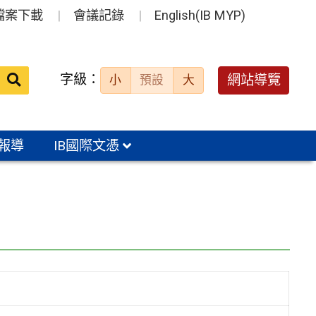
檔案下載
會議記錄
English(IB MYP)
送出
字級：
網站導覽
小
預設
大
搜
尋：
報導
IB國際文憑