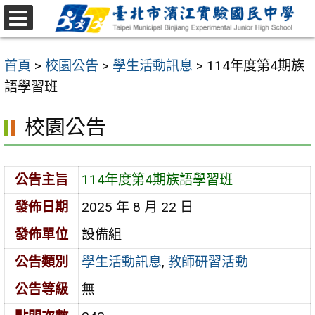
跳
至
選
主
單
首頁
>
校園公告
>
學生活動訊息
>
114年度第4期族
要
語學習班
內
容
校園公告
區
公告主旨
114年度第4期族語學習班
發佈日期
2025 年 8 月 22 日
發佈單位
設備組
公告類別
學生活動訊息
,
教師研習活動
公告等級
無