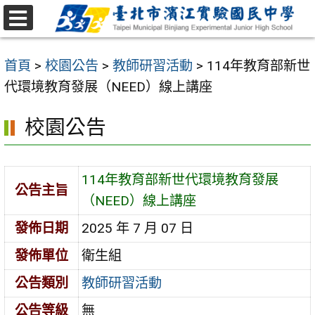
跳
至
選
主
單
首頁
>
校園公告
>
教師研習活動
>
114年教育部新世
要
代環境教育發展（NEED）線上講座
內
容
校園公告
區
114年教育部新世代環境教育發展
公告主旨
（NEED）線上講座
發佈日期
2025 年 7 月 07 日
發佈單位
衛生組
公告類別
教師研習活動
公告等級
無