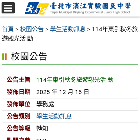
跳
至
選
主
單
首頁
>
校園公告
>
學生活動訊息
>
114年東引秋冬旅
要
遊觀光活 動
內
容
校園公告
區
公告主旨
114年東引秋冬旅遊觀光活 動
發佈日期
2025 年 12 月 16 日
發佈單位
學務處
公告類別
學生活動訊息
公告等級
轉知