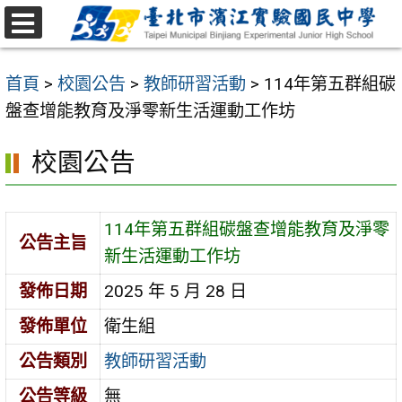
跳
至
選
主
單
首頁
>
校園公告
>
教師研習活動
>
114年第五群組碳
要
盤查增能教育及淨零新生活運動工作坊
內
容
校園公告
區
114年第五群組碳盤查增能教育及淨零
公告主旨
新生活運動工作坊
發佈日期
2025 年 5 月 28 日
發佈單位
衛生組
公告類別
教師研習活動
公告等級
無