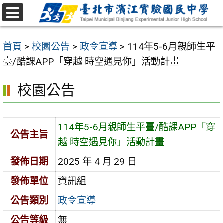
跳
至
選
主
單
首頁
>
校園公告
>
政令宣導
>
114年5-6月親師生平
要
臺/酷課APP「穿越 時空遇見你」活動計畫
內
容
校園公告
區
114年5-6月親師生平臺/酷課APP「穿
公告主旨
越 時空遇見你」活動計畫
發佈日期
2025 年 4 月 29 日
發佈單位
資訊組
公告類別
政令宣導
公告等級
無