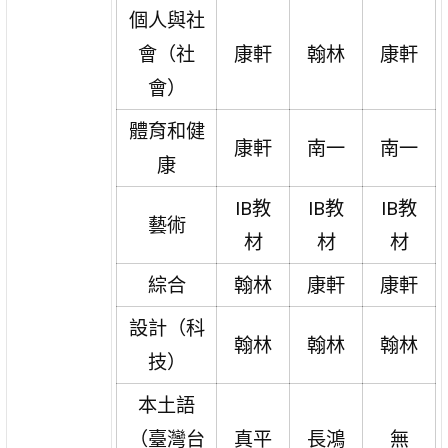
個人與社
會（社
康軒
翰林
康軒
會）
體育和健
康軒
南一
南一
康
IB教
IB教
IB教
藝術
材
材
材
綜合
翰林
康軒
康軒
設計（科
翰林
翰林
翰林
技）
本土語
（臺灣台
真平
長鴻
無