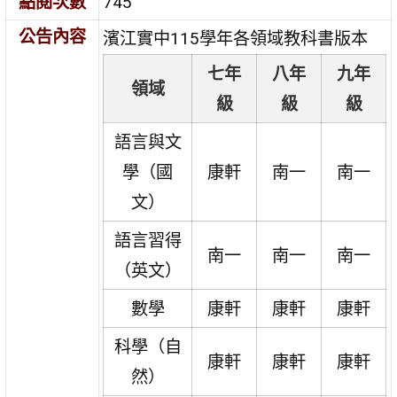
點閱次數
745
公告內容
濱江實中115學年各領域教科書版本
七年
八年
九年
領域
級
級
級
語言與文
學（國
康軒
南一
南一
文）
語言習得
南一
南一
南一
（英文）
數學
康軒
康軒
康軒
科學（自
康軒
康軒
康軒
然）