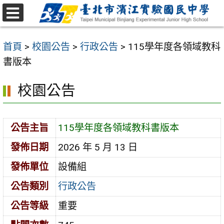
跳
至
選
主
單
首頁
>
校園公告
>
行政公告
>
115學年度各領域教科
要
書版本
內
容
校園公告
區
公告主旨
115學年度各領域教科書版本
發佈日期
2026 年 5 月 13 日
發佈單位
設備組
公告類別
行政公告
公告等級
重要