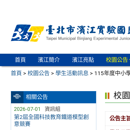
跳
至
主
要
內
容
區
首頁
濱江簡介
濱江亮點
校園公告
首頁
>
校園公告
>
學生活動訊息
>
115年度中
校
相關公告
2026-07-01
資訊組
第2屆全國科技教育鐵道模型創
公告主
意競賽