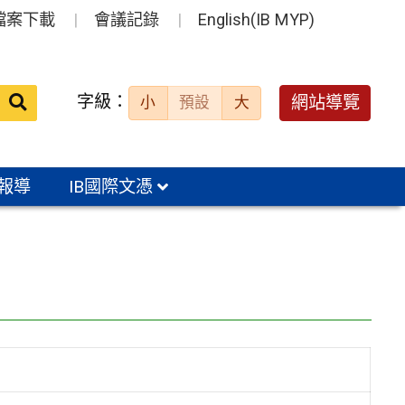
檔案下載
會議記錄
English(IB MYP)
送出
字級：
網站導覽
小
預設
大
搜
尋：
報導
IB國際文憑