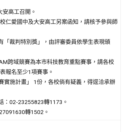
假大安高工召開。
校仁愛國中及大安高工另案函知，請核予參與師
設有「裁判特別獎」，由評審委員依學生表現頒
EAM跨域競賽為本市科技教育重點賽事，請各校
表報名至少1項賽事。
賽實施計畫」 1份，各校倘有疑義，得逕洽承辦
-23255823轉1173。
91630轉1502。