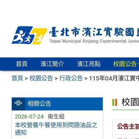
跳
至
主
要
內
容
區
首頁
濱江簡介
濱江亮點
校園公告
首頁
>
校園公告
>
行政公告
>
115年04月濱江
校
相關公告
2026-07-24
衛生組
本校營養午餐使用到問題油品之
公告主
通知