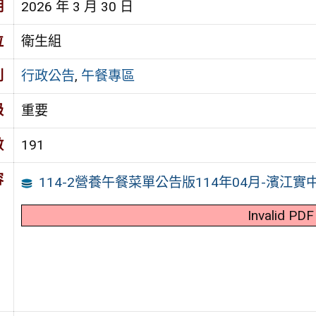
期
2026 年 3 月 30 日
位
衛生組
別
行政公告
,
午餐專區
級
重要
數
191
容
114-2營養午餐菜單公告版114年04月-濱江實
Invalid PDF