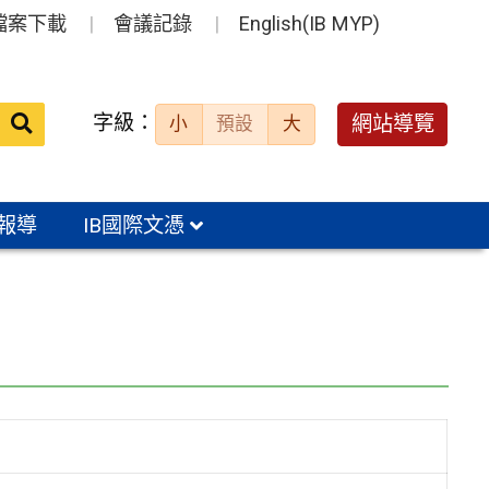
檔案下載
會議記錄
English(IB MYP)
送出
字級：
網站導覽
小
預設
大
搜
尋：
報導
IB國際文憑