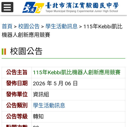
跳
至
選
主
單
首頁
>
校園公告
>
學生活動訊息
>
115年Kebbi凱比
要
機器人創新應用競賽
內
容
校園公告
區
公告主旨
115年Kebbi凱比機器人創新應用競賽
發佈日期
2026 年 5 月 06 日
發佈單位
資訊組
公告類別
學生活動訊息
公告等級
轉知