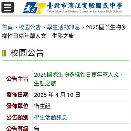
跳
至
選
主
單
首頁
>
校園公告
>
學生活動訊息
>
2025國際生物多
要
樣性日嘉年華人文．生態之旅
內
容
校園公告
區
2025國際生物多樣性日嘉年華人文．
公告主旨
生態之旅
發佈日期
2025 年 4 月 10 日
發佈單位
衛生組
公告類別
學生活動訊息
公告等級
無