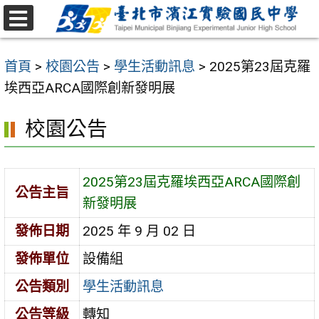
跳
至
選
主
單
首頁
>
校園公告
>
學生活動訊息
>
2025第23屆克羅
要
埃西亞ARCA國際創新發明展
內
容
校園公告
區
2025第23屆克羅埃西亞ARCA國際創
公告主旨
新發明展
發佈日期
2025 年 9 月 02 日
發佈單位
設備組
公告類別
學生活動訊息
公告等級
轉知