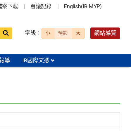
檔案下載
會議記錄
English(IB MYP)
送出
字級：
網站導覽
小
預設
大
搜
尋：
報導
IB國際文憑
』