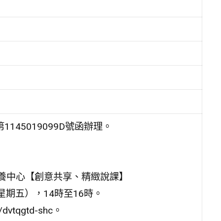
145019099D號函辦理。
素養中心【創意共享、精緻說課】
星期五），14時至16時。
vtqgtd-shc。