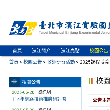
跳
至
主
要
內
容
區
首頁
濱江簡介
濱江亮點
校園公告
首頁
>
校園公告
>
教師研習活動
>
2025課程博
校
相關公告
2025-06-26
資訊組
114年網路技術推廣研討會
公告主