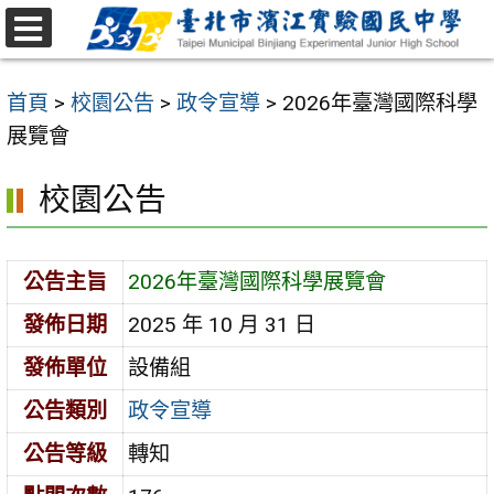
跳
至
選
主
單
首頁
>
校園公告
>
政令宣導
>
2026年臺灣國際科學
要
展覽會
內
容
校園公告
區
公告主旨
2026年臺灣國際科學展覽會
發佈日期
2025 年 10 月 31 日
發佈單位
設備組
公告類別
政令宣導
公告等級
轉知