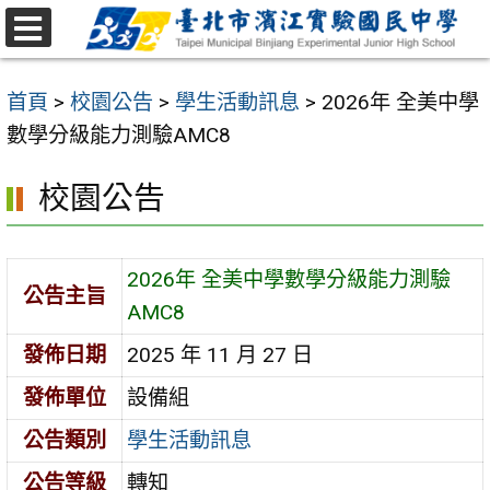
跳
至
選
主
單
首頁
>
校園公告
>
學生活動訊息
>
2026年 全美中學
要
數學分級能力測驗AMC8
內
容
校園公告
區
2026年 全美中學數學分級能力測驗
公告主旨
AMC8
發佈日期
2025 年 11 月 27 日
發佈單位
設備組
公告類別
學生活動訊息
公告等級
轉知