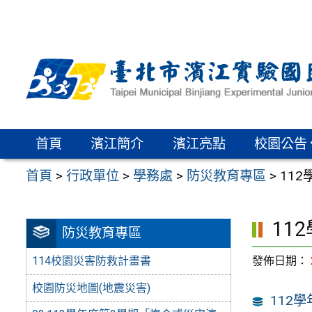
跳
至
主
要
內
容
區
首頁
濱江簡介
濱江亮點
校園公告
首頁
>
行政單位
>
學務處
>
防災教育專區
>
11
11
防災教育專區
發佈日期：
114校園災害防救計畫書
校園防災地圖(地震災害)
112