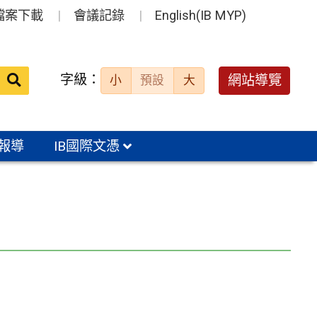
檔案下載
會議記錄
English(IB MYP)
送出
字級：
網站導覽
小
預設
大
搜
尋：
報導
IB國際文憑