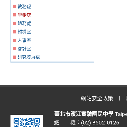
教務處
學務處
總務處
輔導室
人事室
會計室
研究發展處
網站安全政策
臺北市濱江實驗國民中學
Taipe
總 機：(02) 8502-0126