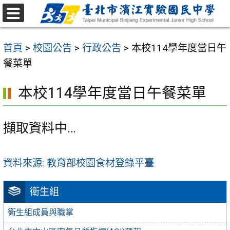
跳
至
選
主
單
首頁
>
校園公告
>
行政公告
>
本校114學年度當日午
要
餐菜單
內
容
本校114學年度當日午餐菜單
區
擷取資料中…
資料來源: 教育部校園食材登錄平臺
衛生組
衛生組成員與職掌