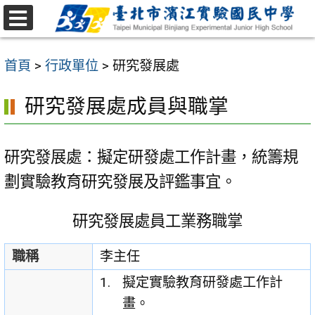
跳
至
選
主
單
首頁
>
行政單位
>
研究發展處
要
內
研究發展處成員與職掌
容
區
研究發展處：擬定研發處工作計畫，統籌規
劃實驗教育研究發展及評鑑事宜。
研究發展處員工業務職掌
職稱
李主任
擬定實驗教育研發處工作計
畫。