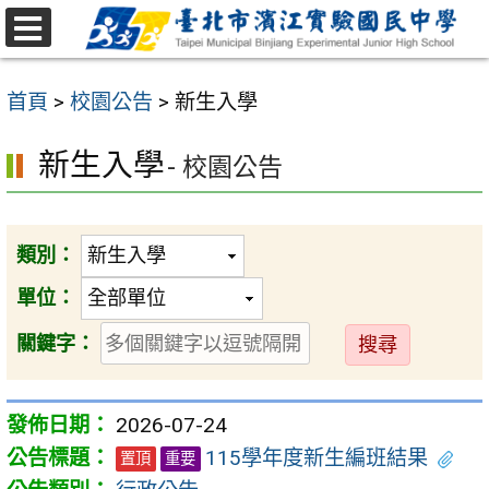
跳
至
選
主
單
首頁
>
校園公告
>
新生入學
要
內
新生入學
- 校園公告
容
區
類別：
單位：
送
關鍵字：
出
2026-07-24
115學年度新生編班結果
置頂
重要