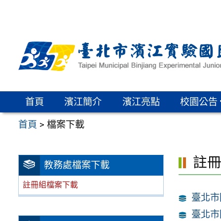
跳
至
主
要
內
容
區
首頁
濱江簡介
濱江亮點
校園公告
首頁
>
檔案下載
註
教務處檔案下載
註冊組檔案下載
臺北市
臺北市