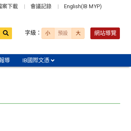
檔案下載
會議記錄
English(IB MYP)
送出
字級：
網站導覽
小
預設
大
搜
尋：
報導
IB國際文憑