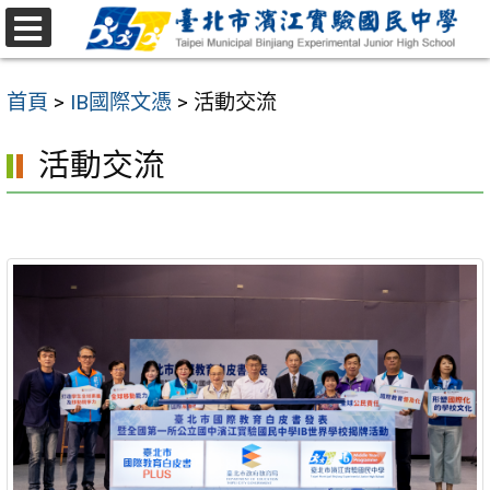
跳
至
選
主
單
首頁
>
IB國際文憑
>
活動交流
要
內
活動交流
容
區