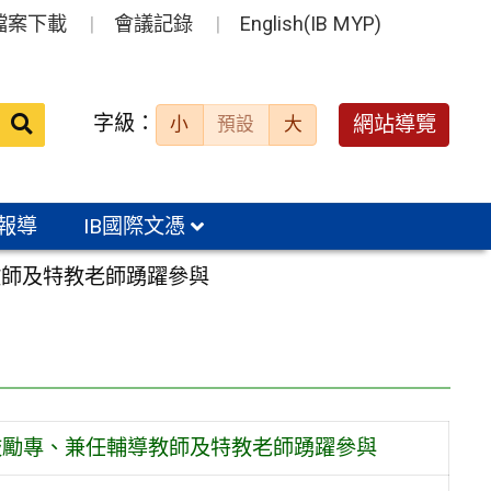
檔案下載
會議記錄
English(IB MYP)
送出
字級：
網站導覽
小
預設
大
搜
尋：
報導
IB國際文憑
任輔導教師及特教老師踴躍參與
書會研習，鼓勵專、兼任輔導教師及特教老師踴躍參與