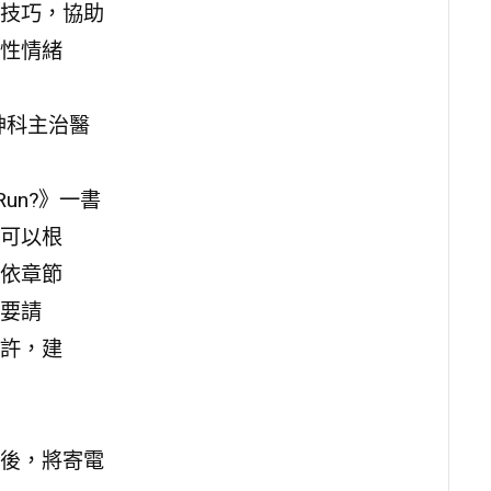
技巧，協助
性情緒
神科主治醫
 Run?》一書
可以根
依章節
要請
許，建
後，將寄電