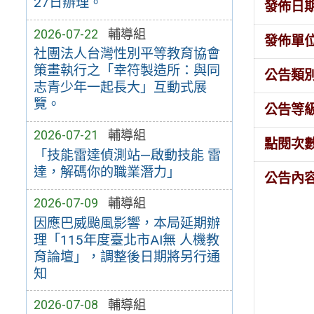
27日辦理。
發佈日
2026-07-22
輔導組
發佈單
社團法人台灣性別平等教育協會
策畫執行之「幸符製造所：與同
公告類
志青少年一起長大」互動式展
覽。
公告等
2026-07-21
輔導組
點閱次
「技能雷達偵測站—啟動技能 雷
達，解碼你的職業潛力」
公告內
2026-07-09
輔導組
因應巴威颱風影響，本局延期辦
理「115年度臺北市AI無 人機教
育論壇」，調整後日期將另行通
知
2026-07-08
輔導組