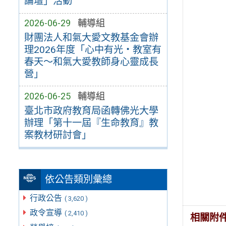
論壇」活動
2026-06-29
輔導組
財團法人和氣大愛文教基金會辦
理2026年度「心中有光・教室有
春天～和氣大愛教師身心靈成長
營」
2026-06-25
輔導組
臺北市政府教育局函轉佛光大學
辦理「第十一屆『生命教育』教
案教材研討會」
依公告類別彙總
行政公告
( 3,620 )
政令宣導
( 2,410 )
相關附